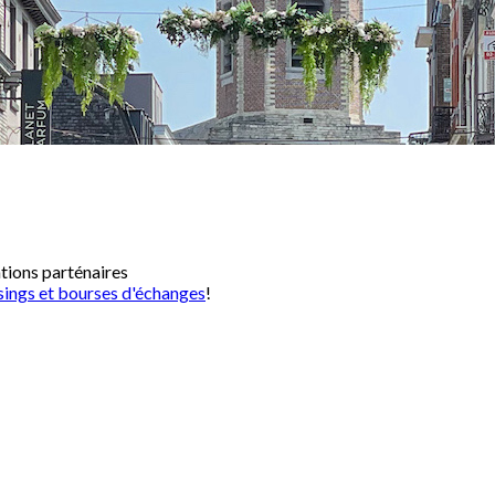
ations parténaires
sings et bourses d'échanges
!