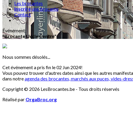
Les brocantes
Inscrire
une brocante
Contact
Événement
:
"Brocante Uccle Centre"
Nous sommes désolés...
Cet événement a pris fin le 02 Jun 2024!
Vous pouvez trouver d'autres dates ainsi que les autres manifest
dans notre
agenda des brocantes, marchés aux puces, vides-dres
Copyright © 2026 LesBrocantes.be - Tous droits réservés
Réalisé par
OrgaBroc.org