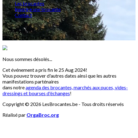
Les brocantes
Inscrire
une brocante
Contact
Événement
:
"Brocante Fort Jaco"
Nous sommes désolés...
Cet événement a pris fin le 25 Aug 2024!
Vous pouvez trouver d'autres dates ainsi que les autres
manifestations parténaires
dans notre
agenda des brocantes, marchés aux puces, vides-
dressings et bourses d'échanges
!
Copyright © 2026 LesBrocantes.be - Tous droits réservés
Réalisé par
OrgaBroc.org