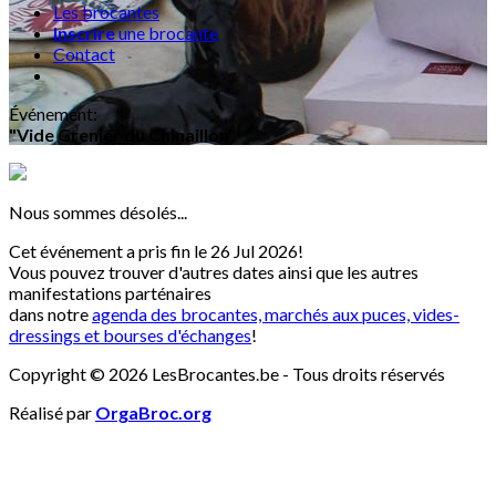
Les brocantes
Inscrire
une brocante
Contact
Événement
:
"Vide Grenier du Chinaillon"
Nous sommes désolés...
Cet événement a pris fin le 26 Jul 2026!
Vous pouvez trouver d'autres dates ainsi que les autres
manifestations parténaires
dans notre
agenda des brocantes, marchés aux puces, vides-
dressings et bourses d'échanges
!
Copyright © 2026 LesBrocantes.be - Tous droits réservés
Réalisé par
OrgaBroc.org