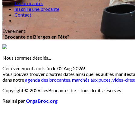
Les brocantes
Inscrire
une brocante
Contact
Événement
:
"Brocante de Bierges en Fête"
Nous sommes désolés...
Cet événement a pris fin le 02 Aug 2026!
Vous pouvez trouver d'autres dates ainsi que les autres manifest
dans notre
agenda des brocantes, marchés aux puces, vides-dres
Copyright © 2026 LesBrocantes.be - Tous droits réservés
Réalisé par
OrgaBroc.org