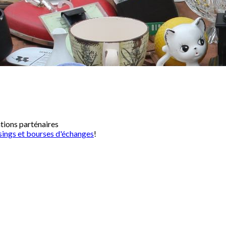
ations parténaires
sings et bourses d'échanges
!