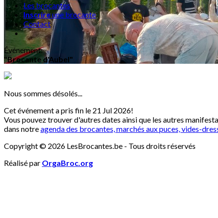
Les brocantes
Inscrire
une brocante
Contact
Événement
:
"Brocante d'Aubel"
Nous sommes désolés...
Cet événement a pris fin le 21 Jul 2026!
Vous pouvez trouver d'autres dates ainsi que les autres manifest
dans notre
agenda des brocantes, marchés aux puces, vides-dres
Copyright © 2026 LesBrocantes.be - Tous droits réservés
Réalisé par
OrgaBroc.org