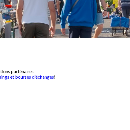
ations parténaires
sings et bourses d'échanges
!