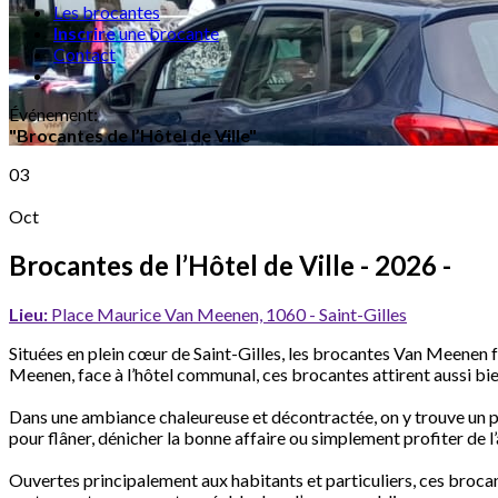
Les brocantes
Inscrire
une brocante
Contact
Événement
:
"Brocantes de l’Hôtel de Ville"
03
Oct
Brocantes de l’Hôtel de Ville
- 2026 -
Lieu:
Place Maurice Van Meenen, 1060 - Saint-Gilles
Situées en plein cœur de Saint-Gilles, les brocantes Van Meenen f
Meenen, face à l’hôtel communal, ces brocantes attirent aussi bien
Dans une ambiance chaleureuse et décontractée, on y trouve un peu 
pour flâner, dénicher la bonne affaire ou simplement profiter de 
Ouvertes principalement aux habitants et particuliers, ces brocantes