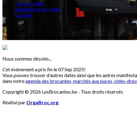
Les brocantes
Inscrire
une brocante
Contact
Événement
:
"Brocante La Petite Suisse d'Ixelles / Cimetière d'Ixelles"
Nous sommes désolés...
Cet événement a pris fin le 07 Sep 2025!
Vous pouvez trouver d'autres dates ainsi que les autres manifest
dans notre
agenda des brocantes, marchés aux puces, vides-dres
Copyright © 2026 LesBrocantes.be - Tous droits réservés
Réalisé par
OrgaBroc.org