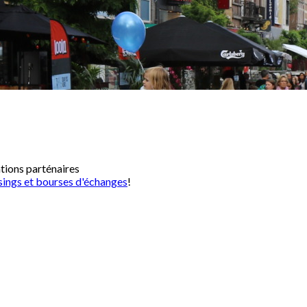
ations parténaires
sings et bourses d'échanges
!