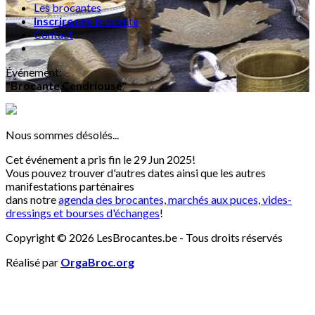
Les brocantes
Inscrire
une brocante
Contact
Événement
:
"Brocante Cendriouse"
Nous sommes désolés...
Cet événement a pris fin le 29 Jun 2025!
Vous pouvez trouver d'autres dates ainsi que les autres
manifestations parténaires
dans notre
agenda des brocantes, marchés aux puces, vides-
dressings et bourses d'échanges
!
Copyright © 2026 LesBrocantes.be - Tous droits réservés
Réalisé par
OrgaBroc.org